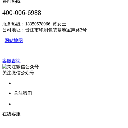
咨询热线
400-006-6988
服务热线：18350578966 黄女士
公司地址：晋江市印刷包装基地宝声路3号
网站地图
客服咨询
关注微信公众号
关注我们
在线客服