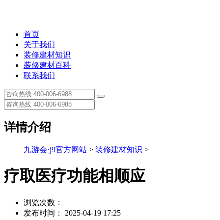
首页
关于我们
装修建材知识
装修建材百科
联系我们
详情介绍
九游会·j9官方网站
>
装修建材知识
>
疗取医疗功能相顺应
浏览次数：
发布时间： 2025-04-19 17:25