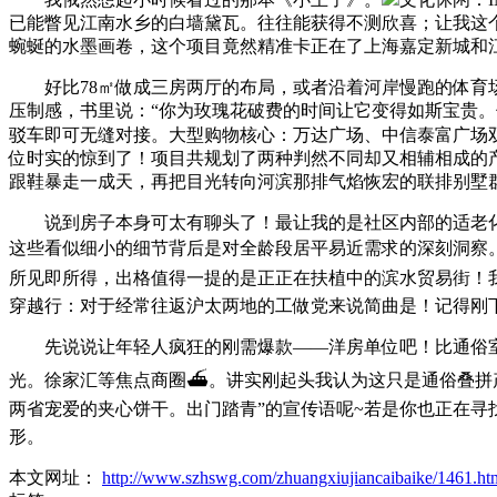
已能瞥见江南水乡的白墙黛瓦。往往能获得不测欣喜；让我这
蜿蜒的水墨画卷，️这个项目竟然精准卡正在了上海嘉定新城和
好比78㎡做成三房两厅的布局，或者沿着河岸慢跑的体育场
压制感，书里说：“你为玫瑰花破费的时间让它变得如斯宝贵。
驳车即可无缝对接。大型购物核心：万达广场、中信泰富广场双
位时实的惊到了！项目共规划了两种判然不同却又相辅相成的产物
跟鞋暴走一成天，再把目光转向河滨那排气焰恢宏的联排别墅
说到房子本身可太有聊头了！最让我的是社区内部的适老化
这些看似细小的细节背后是对全龄段居平易近需求的深刻洞察。
所见即所得，出格值得一提的是正正在扶植中的滨水贸易街️！我
穿越行：对于经常往返沪太两地的工做党来说简曲是！记得刚下
先说说让年轻人疯狂的刚需爆款——洋房单位吧！比通俗室第
光。徐家汇等焦点商圈⛴️。讲实刚起头我认为这只是通俗叠拼
两省宠爱的夹心饼干。出门踏青”的宣传语呢~若是你也正在
形。
本文网址：
http://www.szhswg.com/zhuangxiujiancaibaike/1461.ht