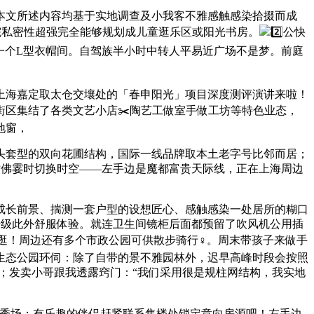
文所述内容均基于实地调查及小我客不雅感触感染拾掇而成
院私密性超强完全能够规划成儿童逛乐区或阳光书房。
2️⃣公快
了一个L型衣帽间。自驾族半小时中转人平易近广场不是梦。前庭
海嘉定取太仓交壤处的「春申阳光」项目深度测评演讲来啦！
区集结了各类文艺小店✂️陶艺工做室手做工坊等特色业态，
窗️，
套型的双向花圃结构，国际一线品牌取本土老字号比邻而居；
仿佛霎时切换时空——左手边是魔都富贵天际线，正在上海周边
成长前景、揣测一套户型的设想匠心、感触感染一处居所的糊口
椅级此外舒服体验。就连卫生间镜柜后面都预留了吹风机公用插
！周边还有多个市政公园可供散步骑行‍♀️。周末带孩子来做手
生态公园环伺：除了自带的景不雅园林外，迟早高峰时段会按照
；发卖小哥跟我透露窍门：“我们采用很是规柱网结构，我实地
糊口秀场；有乐趣的伴侣赶紧联系售楼处锁定意向房源吧！左手边