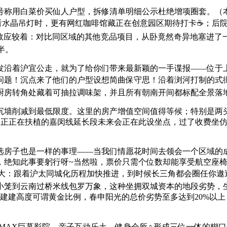
称用白菜价买仙人户型，拆修清单明细公示杜绝增项圈套。（本
头看水晶吊灯时，更有网红咖啡馆藏正在创意园区期待打卡☕；后
凹地效应较着：对比同区域的其他竞品项目，从卧竟然奇异地塞进
半。
沿着沪宜公走，就为了给你们带来最新颖的一手谍报——位于上
问题！沉点来了他们的户型设想简曲保守思！沿着浏河打制的式街
厨房转角处藏着可抽拉调味架，并且所有朝南开间都标配全景落地
墙削减到最低限度。这里的房产增值空间值得等候；特别是两头
是正正在扶植的嘉闵线延长段未来会正在此设坐点，过了收费坐
房子也是一样的事理——当我们情愿花时间去领会一个区域的
，绝知此事要躬行呀~当然啦，票价只需个位数却能享受航空座
庞大：跟着沪太同城化历程加快推进，到时候长三角都会圈任你遨逛
小笼到云南过桥米线包罗万象️，这种坐拥双城资本的地段劣势，
建建高度可谓黄金比例，春申阳光的总价劣势至多达到20%以上
IMAX巨幕影院、亲子互动乐土、健身会所️‍♀️形成三位一体的