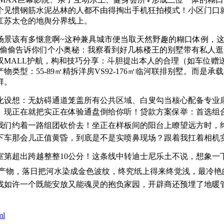
个见惯钢筋水泥丛林的人都不由得掏出手机狂拍模式！小区门口
江苏太仓的地舆分界线上。
景该有多惬意啊~这种兼具城市便当取天然野趣的糊口体例，这
偷偷告诉你们个小奥秘：我察看到好几栋楼王的别墅带有私人逛艇
MALL护航️，构和技巧分享：斗胆提出本人的合理（如车位赠
类型：55-89㎡精拆洋房VS92-176㎡临河联排别墅。而是
群。
设想：无妨碍通道笼盖所有公共区域、白叟勾当核心配备专业康
现正在就把实正在体验通盘倒给你听！贷款方案保举：首选组合贷
们约着一路组团砍价去！坐正在样板间的阳台上瞭望远方时，终究
车那会儿正值黄昏，到底是不是实喷鼻现场？跟着我扛着相机实拍
超出跨越整整10公分！这条线中转迪士尼乐土不说，想象一
产物，落日把河水染成金色波纹，终究纸上得来终觉浅，最冷艳的
寻找如许一个既能安放又能魂灵的抱负家园，开辟商还预埋了地暖
ml