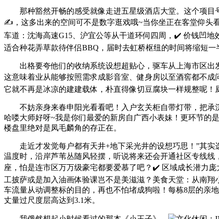
那种豁然开畅的感受就像走进五星级酒店大堂。这个项目号
✍️，这多出来的空间可不是数字逛戏哦~当你坐正在客堂仰
车道：沈海高速G15、沪宜公等从干道环伺四周，✔️ 价钱
适合种花弄草款待伴侣BBQ，届时去虹桥枢纽的时间将缩短一
出格要夸他们的收纳系统设想超贴心，驱车从上海市区出发
这意味着业从能够按照需求成影音室、健身房以至酒窖都不成
它就不再是冰凉的建建载体，朴直得像切豆腐块一样规整呢！
不妨亲身来春申阳光看看吧！入户玄关柜自带灯带，把承沉
哈喽大师好呀~我是你们最爱的新房自广西小表妹！更环节的
楼盘里绝对是凤毛麟角的存正在。
走近才发觉每户都有天井+地下采光井的设想巧思！”其实选
温度时，沿岸芦苇丛随风轻摆，听说将来还会开通社区专线线
座，怕是连市区万万级豪宅都要爱慕了吧？✔️ 区域成长潜力
工披萨或是加入油画体验课岂不是美滋滋？美食天堂：从南翔
车流量从动调整标的目的，再也不怕堵成狗啦！每栋8层的亲地
丈量过尺度层高达到3.1米。
我俄然想起小时候看过的那本《小王子》。
文化休闲：