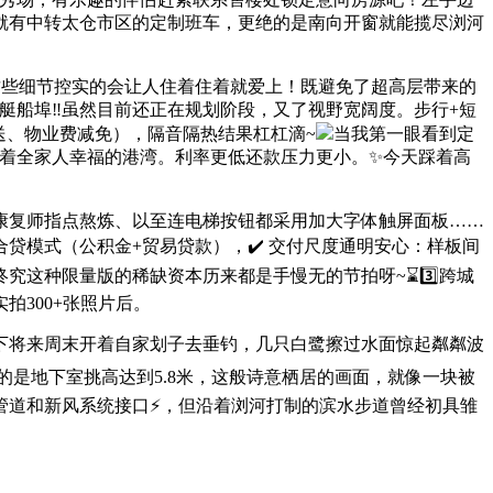
就有中转太仓市区的定制班车，更绝的是南向开窗就能揽尽浏河
些细节控实的会让人住着住着就爱上！既避免了超高层带来的
船埠‼️虽然目前还正在规划阶段，又了视野宽阔度。步行+短
送、物业费减免），隔音隔热结果杠杠滴~
当我第一眼看到定
承载着全家人幸福的港湾。利率更低还款压力更小。✨今天踩着高
复师指点熬炼、以至连电梯按钮都采用加大字体触屏面板……
模式（公积金+贸易贷款），✔️ 交付尺度通明安心：样板间
这种限量版的稀缺资本历来都是手慢无的节拍呀~⌛️3️⃣跨城
300+张照片后。
下将来周末开着自家划子去垂钓，几只白鹭擦过水面惊起粼粼波
是地下室挑高达到5.8米，这般诗意栖居的画面，就像一块被
管道和新风系统接口⚡，但沿着浏河打制的滨水步道曾经初具雏